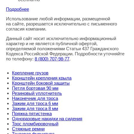
Подробнее
Использование любой информации, размещенной
Правовая информация
на сайте, разрешается исключительно с письменного
согласия компании.
Данный сайт носит исключительно информационный
характер и не является публичной офертой,
определяемой положениями Статьи 437 Гражданского
Кодекса Российской Федерации. Подробности уточняйте
по телефону:
8
(800
) 707-98-77
.
Крепление грузов
Кронштейн крепления крыла
Кронштейн боковой защиты
Петля бортовая 90 мм
Резиновый уплотнитель
Наконечник для троса
Зажим для троса 6 мм
Зажим для троса 8 мм
Пряжка пятистенка
Одноразовые накидки на сидения
Трос пломбировочный
Стяжные ремни
Тентовая фурнитура