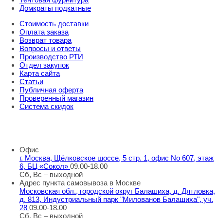
Домкраты подкатные
Стоимость доставки
Оплата заказа
Возврат товара
Вопросы и ответы
Производство РТИ
Отдел закупок
Карта сайта
Статьи
Публичная оферта
Проверенный магазин
Система скидок
8 800 707 98 77
info@rti-service.ru
Офис
г. Москва, Щёлковское шоссе, 5 стр. 1, офис No 607, этаж
6, БЦ «Сокол»
09.00-18.00
Сб, Вс – выходной
Адрес пункта самовывоза в Москве
Московская обл., городской округ Балашиха, д. Дятловка,
д. 813, Индустриальный парк "Милованов Балашиха", уч.
28
09.00-18.00
Сб, Вс – выходной