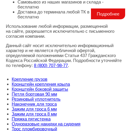
Самовывоз из наших магазинов и склада -
бесплатно
Доставка до терминала любой ТК в г. Москва -
Подробнее
бесплатно
Использование любой информации, размещенной
Правовая информация
на сайте, разрешается исключительно с письменного
согласия компании.
Данный сайт носит исключительно информационный
характер и не является публичной офертой,
определяемой положениями Статьи 437 Гражданского
Кодекса Российской Федерации. Подробности уточняйте
по телефону:
8
(800
) 707-98-77
.
Крепление грузов
Кронштейн крепления крыла
Кронштейн боковой защиты
Петля бортовая 90 мм
Резиновый уплотнитель
Наконечник для троса
Зажим для троса 6 мм
Зажим для троса 8 мм
Пряжка пятистенка
Одноразовые накидки на сидения
Трос пломбировочный