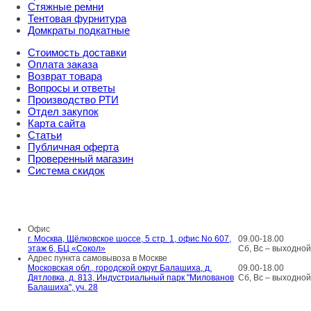
Стяжные ремни
Тентовая фурнитура
Домкраты подкатные
Стоимость доставки
Оплата заказа
Возврат товара
Вопросы и ответы
Производство РТИ
Отдел закупок
Карта сайта
Статьи
Публичная оферта
Проверенный магазин
Система скидок
8 800 707 98 77
info@rti-service.ru
Офис
г. Москва, Щёлковское шоссе, 5 стр. 1, офис No 607,
09.00-18.00
этаж 6, БЦ «Сокол»
Сб, Вс – выходной
Адрес пункта самовывоза в Москве
Московская обл., городской округ Балашиха, д.
09.00-18.00
Дятловка, д. 813, Индустриальный парк "Милованов
Сб, Вс – выходной
Балашиха", уч. 28
Шоу-румы в Москве