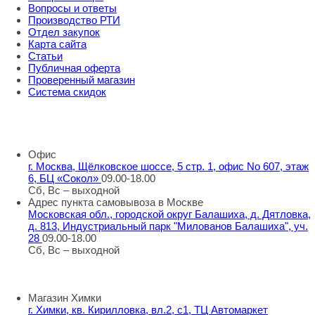
Вопросы и ответы
Производство РТИ
Отдел закупок
Карта сайта
Статьи
Публичная оферта
Проверенный магазин
Система скидок
8 800 707 98 77
info@rti-service.ru
Офис
г. Москва, Щёлковское шоссе, 5 стр. 1, офис No 607, этаж
6, БЦ «Сокол»
09.00-18.00
Сб, Вс – выходной
Адрес пункта самовывоза в Москве
Московская обл., городской округ Балашиха, д. Дятловка,
д. 813, Индустриальный парк "Милованов Балашиха", уч.
28
09.00-18.00
Сб, Вс – выходной
Шоу-румы в Москве
Магазин Химки
г. Химки, кв. Кирилловка, вл.2, с1, ТЦ Автомаркет