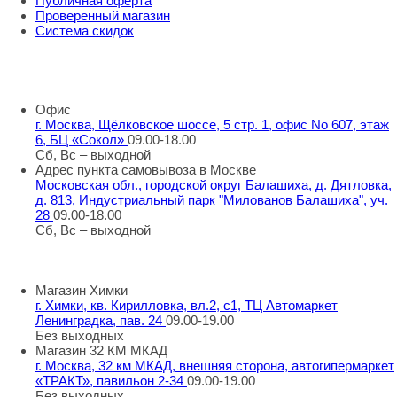
Публичная оферта
Проверенный магазин
Система скидок
8 800 707 98 77
info@rti-service.ru
Офис
г. Москва, Щёлковское шоссе, 5 стр. 1, офис No 607, этаж
6, БЦ «Сокол»
09.00-18.00
Сб, Вс – выходной
Адрес пункта самовывоза в Москве
Московская обл., городской округ Балашиха, д. Дятловка,
д. 813, Индустриальный парк "Милованов Балашиха", уч.
28
09.00-18.00
Сб, Вс – выходной
Шоу-румы в Москве
Магазин Химки
г. Химки, кв. Кирилловка, вл.2, с1, ТЦ Автомаркет
Ленинградка, пав. 24
09.00-19.00
Без выходных
Магазин 32 КМ МКАД
г. Москва, 32 км МКАД, внешняя сторона, автогипермаркет
«ТРАКТ», павильон 2-34
09.00-19.00
Без выходных