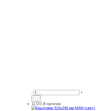
-
+
1172/1
В наличии
Брызговик 515х240 мм MAN (свет.)