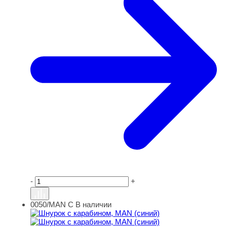
-
+
0050/MAN C
В наличии
Шнурок с карабином, MAN (синий)