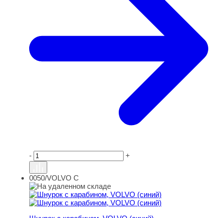
-
+
0050/VOLVO C
Шнурок с карабином, VOLVO (синий)