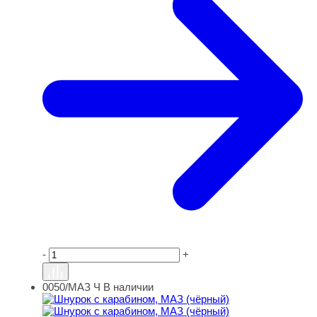
-
+
0050/МАЗ Ч
В наличии
Шнурок с карабином, МАЗ (чёрный)