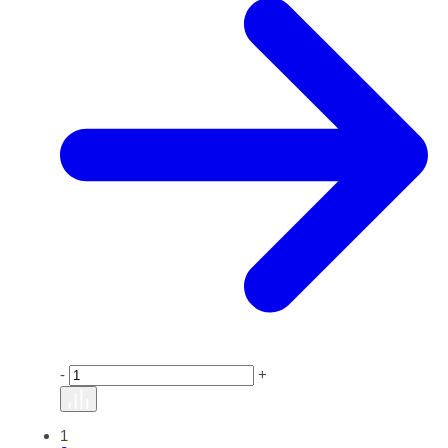
-
+
1