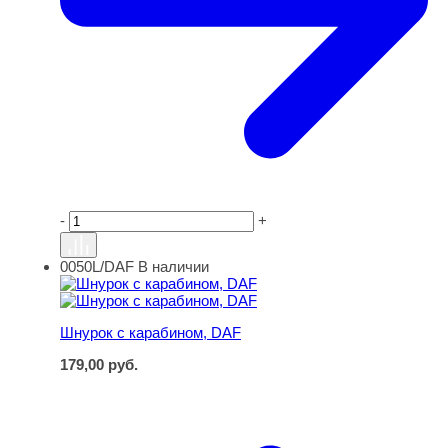
-
+
0050L/DAF
В наличии
Шнурок с карабином, DAF
Шнурок с карабином, DAF
179,00
руб.