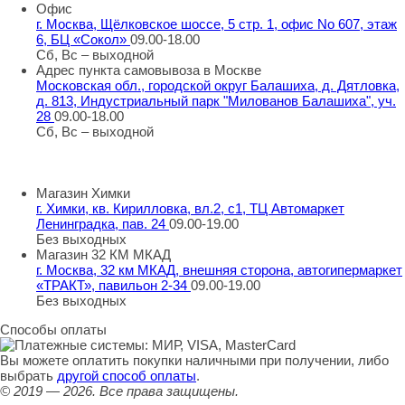
Офис
г. Москва, Щёлковское шоссе, 5 стр. 1, офис No 607, этаж
6, БЦ «Сокол»
09.00-18.00
Сб, Вс – выходной
Адрес пункта самовывоза в Москве
Московская обл., городской округ Балашиха, д. Дятловка,
д. 813, Индустриальный парк "Милованов Балашиха", уч.
28
09.00-18.00
Сб, Вс – выходной
Шоу-румы в Москве
Магазин Химки
г. Химки, кв. Кирилловка, вл.2, с1, ТЦ Автомаркет
Ленинградка, пав. 24
09.00-19.00
Без выходных
Магазин 32 КМ МКАД
г. Москва, 32 км МКАД, внешняя сторона, автогипермаркет
«ТРАКТ», павильон 2-34
09.00-19.00
Без выходных
Способы оплаты
Вы можете оплатить покупки наличными при получении, либо
выбрать
другой способ оплаты
.
© 2019 — 2026.
Все права защищены.