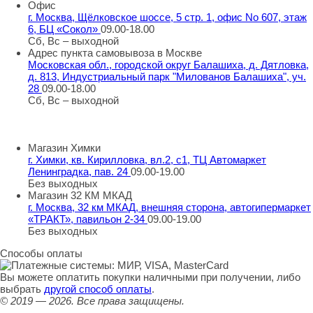
Офис
г. Москва, Щёлковское шоссе, 5 стр. 1, офис No 607, этаж
6, БЦ «Сокол»
09.00-18.00
Сб, Вс – выходной
Адрес пункта самовывоза в Москве
Московская обл., городской округ Балашиха, д. Дятловка,
д. 813, Индустриальный парк "Милованов Балашиха", уч.
28
09.00-18.00
Сб, Вс – выходной
Шоу-румы в Москве
Магазин Химки
г. Химки, кв. Кирилловка, вл.2, с1, ТЦ Автомаркет
Ленинградка, пав. 24
09.00-19.00
Без выходных
Магазин 32 КМ МКАД
г. Москва, 32 км МКАД, внешняя сторона, автогипермаркет
«ТРАКТ», павильон 2-34
09.00-19.00
Без выходных
Способы оплаты
Вы можете оплатить покупки наличными при получении, либо
выбрать
другой способ оплаты
.
© 2019 — 2026.
Все права защищены.