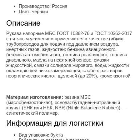
Производство:
Россия
Цвет:
чёрный
Описание
Рукава напорные МБС ГОСТ 10362-76 и ГОСТ 10362-2017
с нитяным усилением применяются в качестве гибких
трубопроводов для подачи под давлением воздуха,
инертных газов, жидкостей: бензина авиационного,
бензина автомобильного, топлива реактивного, топлива
дизельного, масла на нефтяной основе, смазки
жидкостной, смазки солидола жирового, воды, жидкости
охлаждающей низкозамерзающей, слабых растворов
неорганических кислот, щелочей (до 20%), кроме азотной.
Материал изготовления:
резина МБС
(маслобензостойкая), основа: бутадиен-нитрильный
каучук (БНК или НБК, NBR (Nitrile Butadiene Rubber)) —
синтетический полимер.
Информация для логистики
Вид упаковки:
бухта