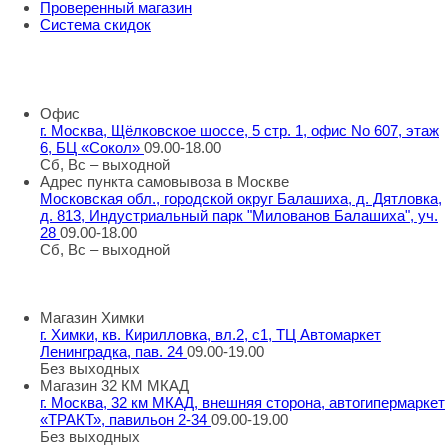
Проверенный магазин
Система скидок
8 800 707 98 77
info@rti-service.ru
Офис
г. Москва, Щёлковское шоссе, 5 стр. 1, офис No 607, этаж
6, БЦ «Сокол»
09.00-18.00
Сб, Вс – выходной
Адрес пункта самовывоза в Москве
Московская обл., городской округ Балашиха, д. Дятловка,
д. 813, Индустриальный парк "Милованов Балашиха", уч.
28
09.00-18.00
Сб, Вс – выходной
Шоу-румы в Москве
Магазин Химки
г. Химки, кв. Кирилловка, вл.2, с1, ТЦ Автомаркет
Ленинградка, пав. 24
09.00-19.00
Без выходных
Магазин 32 КМ МКАД
г. Москва, 32 км МКАД, внешняя сторона, автогипермаркет
«ТРАКТ», павильон 2-34
09.00-19.00
Без выходных