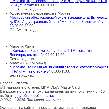
г. Москва, Щёлковское шоссе, 5 стр. 1, офис No 607, этаж
6, БЦ «Сокол»
09.00-18.00
Сб, Вс – выходной
Адрес пункта самовывоза в Москве
Московская обл., городской округ Балашиха, д. Дятловка,
д. 813, Индустриальный парк "Милованов Балашиха", уч.
28
09.00-18.00
Сб, Вс – выходной
Шоу-румы в Москве
Магазин Химки
г. Химки, кв. Кирилловка, вл.2, с1, ТЦ Автомаркет
Ленинградка, пав. 24
09.00-19.00
Без выходных
Магазин 32 КМ МКАД
г. Москва, 32 км МКАД, внешняя сторона, автогипермаркет
«ТРАКТ», павильон 2-34
09.00-19.00
Без выходных
Способы оплаты
Вы можете оплатить покупки наличными при получении, либо
выбрать
другой способ оплаты
.
© 2019 — 2026.
Все права защищены.
Оставаясь на сайте, вы соглашаетесь на использование