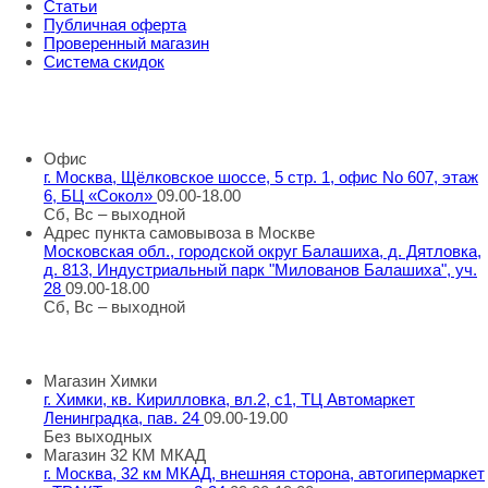
Статьи
Публичная оферта
Проверенный магазин
Система скидок
8 800 707 98 77
info@rti-service.ru
Офис
г. Москва, Щёлковское шоссе, 5 стр. 1, офис No 607, этаж
6, БЦ «Сокол»
09.00-18.00
Сб, Вс – выходной
Адрес пункта самовывоза в Москве
Московская обл., городской округ Балашиха, д. Дятловка,
д. 813, Индустриальный парк "Милованов Балашиха", уч.
28
09.00-18.00
Сб, Вс – выходной
Шоу-румы в Москве
Магазин Химки
г. Химки, кв. Кирилловка, вл.2, с1, ТЦ Автомаркет
Ленинградка, пав. 24
09.00-19.00
Без выходных
Магазин 32 КМ МКАД
г. Москва, 32 км МКАД, внешняя сторона, автогипермаркет