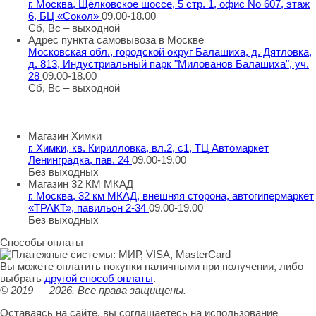
г. Москва, Щёлковское шоссе, 5 стр. 1, офис No 607, этаж
6, БЦ «Сокол»
09.00-18.00
Сб, Вс – выходной
Адрес пункта самовывоза в Москве
Московская обл., городской округ Балашиха, д. Дятловка,
д. 813, Индустриальный парк "Милованов Балашиха", уч.
28
09.00-18.00
Сб, Вс – выходной
Шоу-румы в Москве
Магазин Химки
г. Химки, кв. Кирилловка, вл.2, с1, ТЦ Автомаркет
Ленинградка, пав. 24
09.00-19.00
Без выходных
Магазин 32 КМ МКАД
г. Москва, 32 км МКАД, внешняя сторона, автогипермаркет
«ТРАКТ», павильон 2-34
09.00-19.00
Без выходных
Способы оплаты
Вы можете оплатить покупки наличными при получении, либо
выбрать
другой способ оплаты
.
© 2019 — 2026.
Все права защищены.
Оставаясь на сайте, вы соглашаетесь на использование